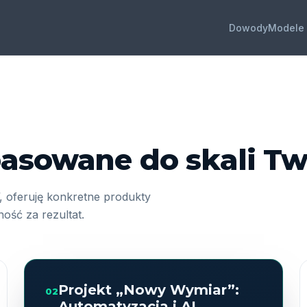
Dowody
Modele 
asowane do skali T
, oferuję konkretne produkty
ość za rezultat.
Projekt „Nowy Wymiar”:
02
Automatyzacja i AI