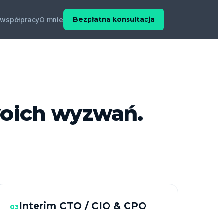
współpracy
O mnie
Bezpłatna konsultacja
woich wyzwań.
Interim CTO / CIO & CPO
03