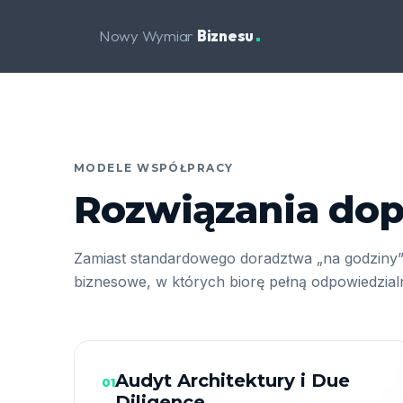
Nowy Wymiar
Biznesu
MODELE WSPÓŁPRACY
Rozwiązania dop
Zamiast standardowego doradztwa „na godziny”
biznesowe, w których biorę pełną odpowiedzialn
Audyt Architektury i Due
01
Diligence